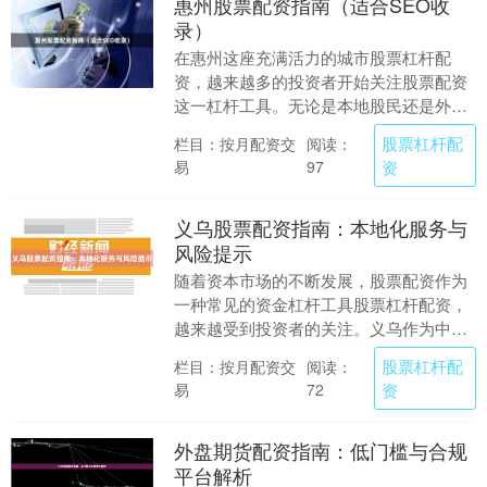
惠州股票配资指南（适合SEO收
录）
在惠州这座充满活力的城市股票杠杆配
资，越来越多的投资者开始关注股票配资
这一杠杆工具。无论是本地股民还是外来
投资者，合理利用配资资金放大收益，已
股票杠杆配
栏目：按月配资交
阅读：
成为短线交易和波段....
易
资
97
义乌股票配资指南：本地化服务与
风险提示
随着资本市场的不断发展，股票配资作为
一种常见的资金杠杆工具股票杠杆配资，
越来越受到投资者的关注。义乌作为中国
商贸重镇，拥有活跃的民间资本和成熟的
股票杠杆配
栏目：按月配资交
阅读：
金融服务体系，股....
易
资
72
外盘期货配资指南：低门槛与合规
平台解析