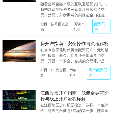
随着全球金融市场的互联互通配资门户，
越来越多的投资者开始关注外盘期货交
易。然而，外盘期货的高保证金门槛往往
让中小投资者望而却步。配资作为一种杠
配资门
栏目：按月配资交
阅读：
杆工具，为投资者提....
易
户
100
资开户指南：安全操作与流程解析
在当今数字化时代黄金配资门户，无论是
进行股票、基金、期货还是加密货币交
易，开设一个安全、合规的交易账户是投
资的第一步。然而，许多新手投资者往往
黄金配资门
栏目：t+1免息配
阅读：
因为对流程不熟悉或....
资
户
194
江西股票开户指南：低佣金券商选
择与线上开户流程详解
在江西地区进行股票投资，选择一个低佣
金且可靠的券商是成功的第一步。随着金