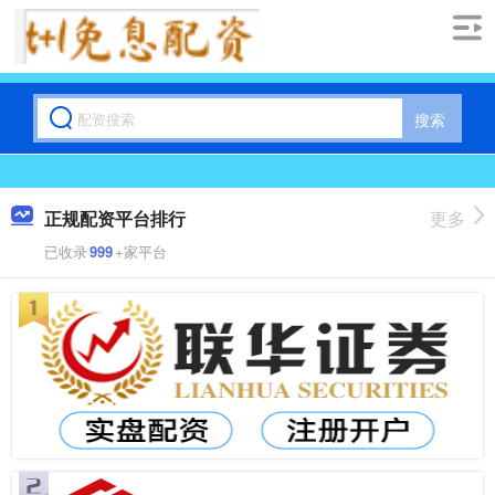
搜索
正规配资平台排行
更多
已收录
999
+家平台