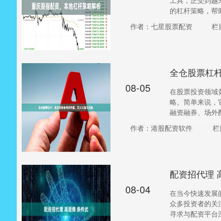
工具，正受到越
的杠杆策略，帮助
作者：七星股票配资
栏
全仓股票杠
08-05
在股票投资领域
略。简单来说，
融资融券、场外配
作者：港股配资软件
栏
配资招代理 
08-04
在当今快速发展
众多投资者的关
寻求与配资平台深