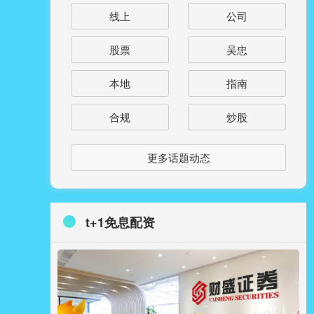
线上
公司
股票
吴忠
本地
指南
合规
炒股
更多话题动态
t+1免息配资