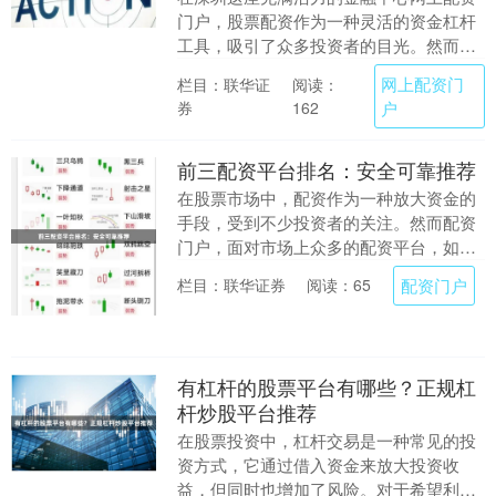
门户，股票配资作为一种灵活的资金杠杆
工具，吸引了众多投资者的目光。然而，
面对市场上琳琅满目的配资平台，如何甄
网上配资门
栏目：联华证
阅读：
别正规可靠的公司....
券
户
162
前三配资平台排名：安全可靠推荐
在股票市场中，配资作为一种放大资金的
手段，受到不少投资者的关注。然而配资
门户，面对市场上众多的配资平台，如何
选择安全可靠的平台成为关键。本文将为
配资门户
栏目：联华证券
阅读：65
您梳理当前配资平....
有杠杆的股票平台有哪些？正规杠
杆炒股平台推荐
在股票投资中，杠杆交易是一种常见的投
资方式，它通过借入资金来放大投资收
益，但同时也增加了风险。对于希望利用