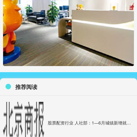
推荐阅读
股票配资行业 人社部：1—6月城镇新增就业人数698万人 完成全年目标任务的58%