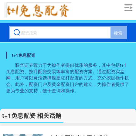
搜索
t+1免息配资
联华证券致力于为操作者提供优质的服务，其中包括t+1
免息配资、按月配资交易等丰富的配资方案。通过配资实盘
网，用户可以灵活选择股票杠杆配资的方式，充分挖掘操作机
会。此外，配资门户及黄金配资门户的建立，为操作者提供了
更为专业的支持，便于查询和操作。
t+1免息配资 相关话题