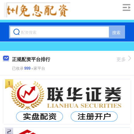
搜索
正规配资平台排行
更多
已收录
999
+家平台