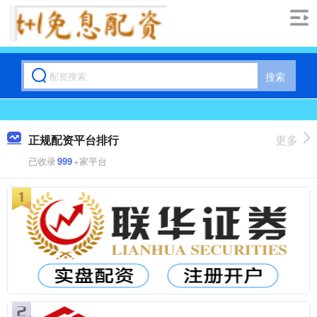
搜索
正规配资平台排行
更多
已收录
999
+家平台