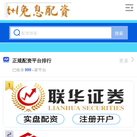
搜索
正规配资平台排行
更多
已收录
999
+家平台