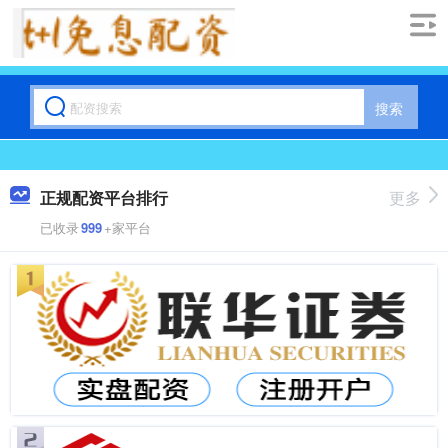
搜索
正规配资平台排行
更多
已收录
999
+家平台